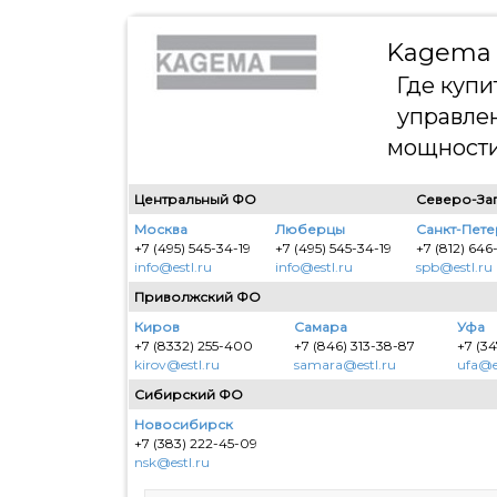
Kagema 
Где купи
управле
мощности
Центральный ФО
Северо-За
Москва
Люберцы
Санкт-Пет
+7 (495) 545-34-19
+7 (495) 545-34-19
+7 (812) 646
info@estl.ru
info@estl.ru
spb@estl.ru
Приволжский ФО
Киров
Самара
Уфа
+7 (8332) 255-400
+7 (846) 313-38-87
+7 (34
kirov@estl.ru
samara@estl.ru
ufa@e
Сибирский ФО
Новосибирск
+7 (383) 222-45-09
nsk@estl.ru