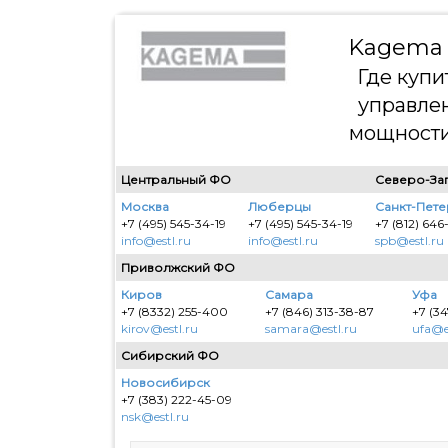
Kagema 
Где купи
управле
мощности
Центральный ФО
Северо-За
Москва
Люберцы
Санкт-Пет
+7 (495) 545-34-19
+7 (495) 545-34-19
+7 (812) 646
info@estl.ru
info@estl.ru
spb@estl.ru
Приволжский ФО
Киров
Самара
Уфа
+7 (8332) 255-400
+7 (846) 313-38-87
+7 (34
kirov@estl.ru
samara@estl.ru
ufa@e
Сибирский ФО
Новосибирск
+7 (383) 222-45-09
nsk@estl.ru