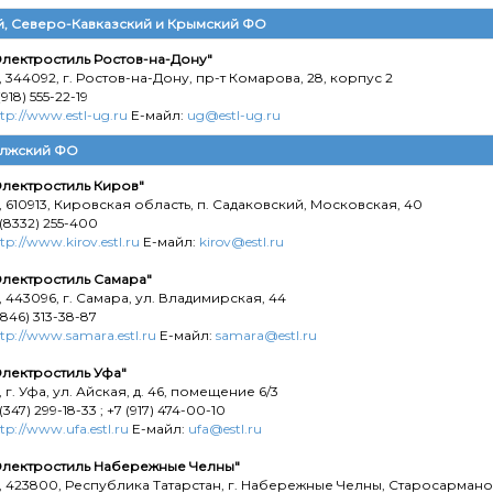
, Северо-Кавказский и Крымский ФО
лектростиль Ростов-на-Дону"
 344092, г. Ростов-на-Дону, пр-т Комарова, 28, корпус 2
(918) 555-22-19
tp://www.estl-ug.ru
Е-майл:
ug@estl-ug.ru
лжский ФО
лектростиль Киров"
 610913, Кировская область, п. Садаковский, Московская, 40
 (8332) 255-400
tp://www.kirov.estl.ru
Е-майл:
kirov@estl.ru
лектростиль Самара"
 443096, г. Самара, ул. Владимирская, 44
(846) 313-38-87
tp://www.samara.estl.ru
Е-майл:
samara@estl.ru
лектростиль Уфа"
 г. Уфа, ул. Айская, д. 46, помещение 6/3
 (347) 299-18-33 ; +7 (917) 474-00-10
tp://www.ufa.estl.ru
Е-майл:
ufa@estl.ru
лектростиль Набережные Челны"
 423800, Республика Татарстан, г. Набережные Челны, Старосармановс