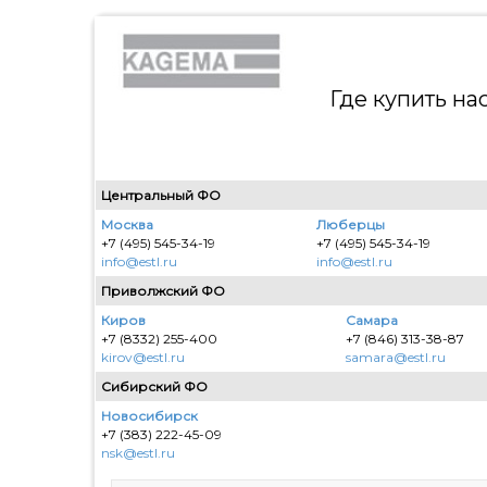
Где купить н
Центральный ФО
Москва
Люберцы
+7 (495) 545-34-19
+7 (495) 545-34-19
info@estl.ru
info@estl.ru
Приволжский ФО
Киров
Самара
+7 (8332) 255-400
+7 (846) 313-38-87
kirov@estl.ru
samara@estl.ru
Сибирский ФО
Новосибирск
+7 (383) 222-45-09
nsk@estl.ru