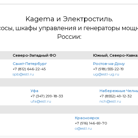
Kagema и Электростиль.
асосы, шкафы управления и генераторы мощн
России:
Северо-Западный ФО
Южный, Северо-Кавка
Санкт-Петербург
Ростов-на-Дону
+7 (812) 646-22-45
+7 (918) 555-22-19
spb@estl.ru
ug@estl-ug.ru
Уфа
Набережные Челн
+7 (347) 299-18-33
+7 (8552) 49-12-32
ufa@estl.ru
nch@estl.ru
Красноярск
+7 (916) 146-69-70
o@estl.ru