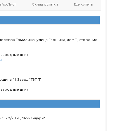
айс-Лист
Склад остатки
Где купить
оселок Томилино, улица Гаршина, дом 11, строение
-выходные дни)
u
шина, 11, Завод "ТЗПП"
-выходные дни)
ис 120/2, БЦ "Командарм".