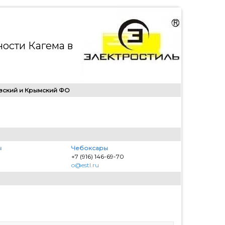
ости Кагема в
зский и Крымский ФО
ы
Чебоксары
+7 (916) 146-69-70
o@estl.ru