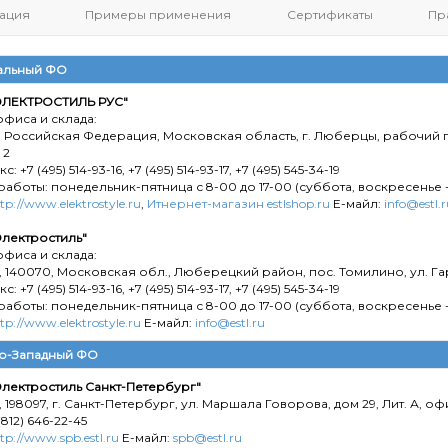
ация
Примеры применения
Сертификаты
Пр
альный ФО
ЛЕКТРОСТИЛЬ РУС"
фиса и склада:
, Российская Федерация, Московская область, г. Люберцы, рабочий п
 2
с: +7 (495) 514-93-16, +7 (495) 514-93-17, +7 (495) 545-34-19
аботы: понедельник-пятница с 8-00 до 17-00 (суббота, воскресенье 
tp://www.elektrostyle.ru
,
Итнернет-магазин estlshop.ru
Е-майл:
info@estl.r
лектростиль"
фиса и склада:
 140070, Московская обл., Люберецкий район, пос. Томилино, ул. Гар
с: +7 (495) 514-93-16, +7 (495) 514-93-17, +7 (495) 545-34-19
аботы: понедельник-пятница с 8-00 до 17-00 (суббота, воскресенье 
tp://www.elektrostyle.ru
Е-майл:
info@estl.ru
о-Западный ФО
лектростиль Санкт-Петербург"
 198097, г. Санкт-Петербург, ул. Маршала Говорова, дом 29, Лит. А, оф
(812) 646-22-45
tp://www.spb.estl.ru
Е-майл:
spb@estl.ru