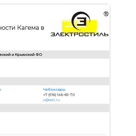
ости Кагема в
зский и Крымский ФО
ы
Чебоксары
+7 (916) 146-69-70
o@estl.ru