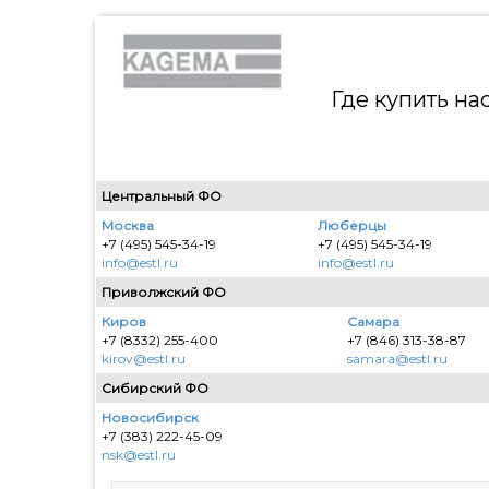
Где купить н
Центральный ФО
Москва
Люберцы
+7 (495) 545-34-19
+7 (495) 545-34-19
info@estl.ru
info@estl.ru
Приволжский ФО
Киров
Самара
+7 (8332) 255-400
+7 (846) 313-38-87
kirov@estl.ru
samara@estl.ru
Сибирский ФО
Новосибирск
+7 (383) 222-45-09
nsk@estl.ru