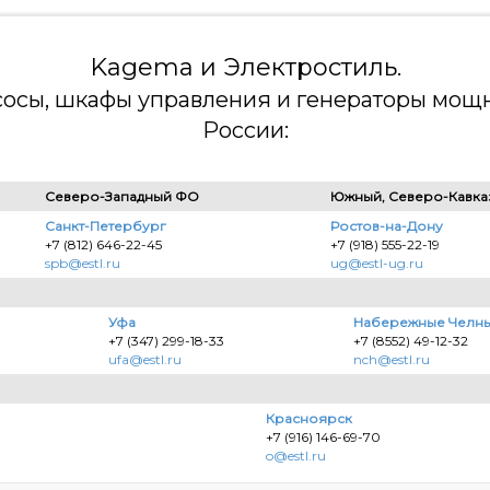
Kagema и Электростиль.
асосы, шкафы управления и генераторы мощн
России:
Северо-Западный ФО
Южный, Северо-Кавка
Санкт-Петербург
Ростов-на-Дону
+7 (812) 646-22-45
+7 (918) 555-22-19
spb@estl.ru
ug@estl-ug.ru
Уфа
Набережные Челн
+7 (347) 299-18-33
+7 (8552) 49-12-32
ufa@estl.ru
nch@estl.ru
Красноярск
+7 (916) 146-69-70
o@estl.ru